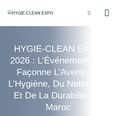
Skip
to
content
HYGIE-CLEAN EXPO
2026 : L’Événement Qui
Façonne L’Avenir De
L’Hygiène, Du Nettoyage
Et De La Durabilité Au
Maroc